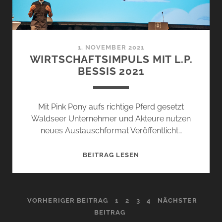
1. NOVEMBER 2021
WIRTSCHAFTSIMPULS MIT L.P.
BESSIS 2021
Mit Pink Pony aufs richtige Pferd gesetzt
Waldseer Unternehmer und Akteure nutzen
neues Austauschformat Veröffentlicht…
WIRTSCHAFTSIMPULS
BEITRAG LESEN
MIT
L.P.
BESSIS
SEITENNUMMERIERUNG
VORHERIGER BEITRAG
1
2
3
4
NÄCHSTER
2021
BEITRAG