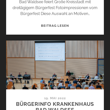
Bad Waldsee feiert Große Kreisstadt mit
dreitägigem Bürgerfest Fotoimpressionen vom
Bürgerfest Diese Auswahl an Motiven…
BÜRGERFEST
BEITRAG LESEN
BAD
WALDSEE
19. MAI 2022
BÜRGERINFO KRANKENHAUS
BAD WALDSEE